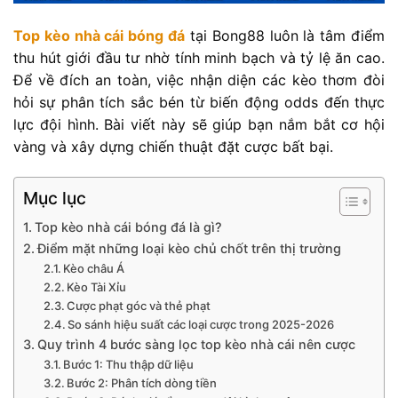
Top kèo nhà cái bóng đá
tại Bong88 luôn là tâm điểm
thu hút giới đầu tư nhờ tính minh bạch và tỷ lệ ăn cao.
Để về đích an toàn, việc nhận diện các kèo thơm đòi
hỏi sự phân tích sắc bén từ biến động odds đến thực
lực đội hình. Bài viết này sẽ giúp bạn nắm bắt cơ hội
vàng và xây dựng chiến thuật đặt cược bất bại.
Mục lục
Top kèo nhà cái bóng đá là gì?
Điểm mặt những loại kèo chủ chốt trên thị trường
Kèo châu Á
Kèo Tài Xỉu
Cược phạt góc và thẻ phạt
So sánh hiệu suất các loại cược trong 2025-2026
Quy trình 4 bước sàng lọc top kèo nhà cái nên cược
Bước 1: Thu thập dữ liệu
Bước 2: Phân tích dòng tiền