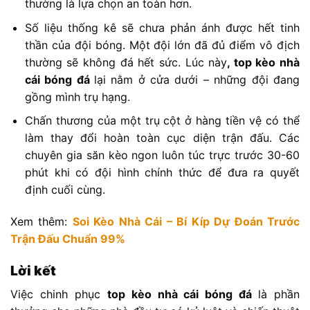
thường là lựa chọn an toàn hơn.
Số liệu thống kê sẽ chưa phản ánh được hết tinh
thần của đội bóng. Một đội lớn đã đủ điểm vô địch
thường sẽ không đá hết sức. Lúc này
, top kèo nhà
cái bóng đá
lại nằm ở cửa dưới – những đội đang
gồng mình trụ hạng.
Chấn thương của một trụ cột ở hàng tiền vệ có thể
làm thay đổi hoàn toàn cục diện trận đấu. Các
chuyên gia săn kèo ngon luôn túc trực trước 30-60
phút khi có đội hình chính thức để đưa ra quyết
định cuối cùng.
Xem thêm:
Soi Kèo Nhà Cái – Bí Kíp Dự Đoán Trước
Trận Đấu Chuẩn 99%
Lời kết
Việc chinh phục
top kèo nhà cái bóng đá
là phần