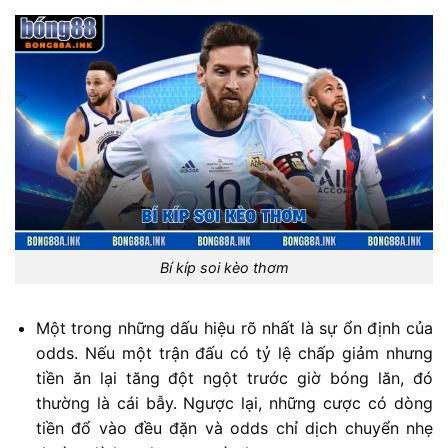
Bí kíp soi kèo thơm
Một trong những dấu hiệu rõ nhất là sự ổn định của
odds. Nếu một trận đấu có tỷ lệ chấp giảm nhưng
tiền ăn lại tăng đột ngột trước giờ bóng lăn, đó
thường là cái bẫy. Ngược lại, những cược có dòng
tiền đổ vào đều đặn và odds chỉ dịch chuyển nhẹ