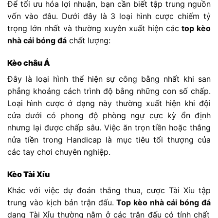
Để tối ưu hóa lợi nhuận, bạn cần biết tập trung nguồn
vốn vào đâu. Dưới đây là 3 loại hình cược chiếm tỷ
trọng lớn nhất và thường xuyên xuất hiện các
top kèo
nhà cái bóng đá
chất lượng:
Kèo châu Á
Đây là loại hình thể hiện sự công bằng nhất khi san
phẳng khoảng cách trình độ bằng những con số chấp.
Loại hình cược ở dạng này thường xuất hiện khi đội
cửa dưới có phong độ phòng ngự cực kỳ ổn định
nhưng lại được chấp sâu. Việc ăn trọn tiền hoặc thắng
nửa tiền trong Handicap là mục tiêu tối thượng của
các tay chơi chuyên nghiệp.
Kèo Tài Xỉu
Khác với việc dự đoán thắng thua, cược Tài Xỉu tập
trung vào kịch bản trận đấu.
Top kèo nhà cái bóng đá
dạng Tài Xỉu thường nằm ở các trận đấu có tính chất