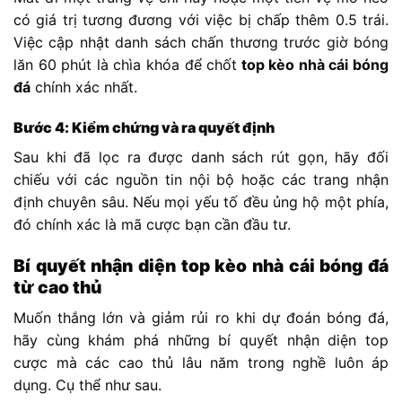
có giá trị tương đương với việc bị chấp thêm 0.5 trái.
Việc cập nhật danh sách chấn thương trước giờ bóng
lăn 60 phút là chìa khóa để chốt
top kèo nhà cái bóng
đá
chính xác nhất.
Bước 4: Kiểm chứng và ra quyết định
Sau khi đã lọc ra được danh sách rút gọn, hãy đối
chiếu với các nguồn tin nội bộ hoặc các trang nhận
định chuyên sâu. Nếu mọi yếu tố đều ủng hộ một phía,
đó chính xác là mã cược bạn cần đầu tư.
Bí quyết nhận diện top kèo nhà cái bóng đá
từ cao thủ
Muốn thắng lớn và giảm rủi ro khi dự đoán bóng đá,
hãy cùng khám phá những bí quyết nhận diện top
cược mà các cao thủ lâu năm trong nghề luôn áp
dụng. Cụ thể như sau.