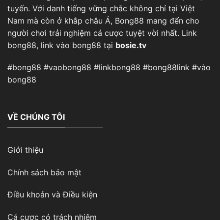
tuyến. Với danh tiếng vững chắc không chỉ tại Việt
Nam mà còn ở khắp châu Á, Bong88 mang đến cho
người chơi trải nghiệm cá cược tuyệt vời nhất. Link
bong88, link vào bong88 tại
bosie.tv
#bong88 #vaobong88 #linkbong88 #bong88link #vào
bong88
VỀ CHÚNG TÔI
Giới thiệu
Chính sách bảo mật
Điều khoản và Điều kiện
Cá cược có trách nhiệm