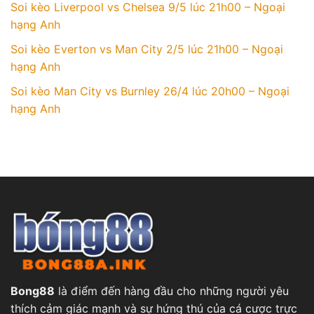
Soi kèo Liverpool vs Chelsea 9/5 lúc 21h00 – Ngoại
hạng Anh
Soi kèo Everton vs Man City 2/5 lúc 21h00 – Ngoại
hạng Anh
Soi kèo Man City vs Burnley 26/4 lúc 20h00 – Ngoại
hạng Anh
Bong88
là điểm đến hàng đầu cho những người yêu
thích cảm giác mạnh và sự hứng thú của cá cược trực