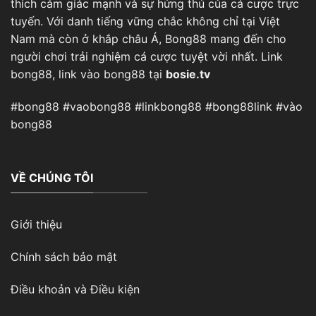
thích cảm giác mạnh và sự hứng thú của cá cược trực
tuyến. Với danh tiếng vững chắc không chỉ tại Việt
Nam mà còn ở khắp châu Á, Bong88 mang đến cho
người chơi trải nghiệm cá cược tuyệt vời nhất. Link
bong88, link vào bong88 tại
bosie.tv
#bong88 #vaobong88 #linkbong88 #bong88link #vào
bong88
VỀ CHÚNG TÔI
Giới thiệu
Chính sách bảo mật
Điều khoản và Điều kiện