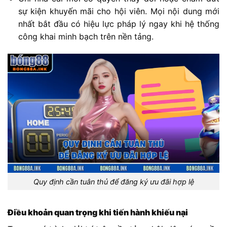
sự kiện khuyến mãi cho hội viên. Mọi nội dung mới
nhất bắt đầu có hiệu lực pháp lý ngay khi hệ thống
công khai minh bạch trên nền tảng.
Quy định cần tuân thủ để đăng ký ưu đãi hợp lệ
Điều khoản quan trọng khi tiến hành khiếu nại