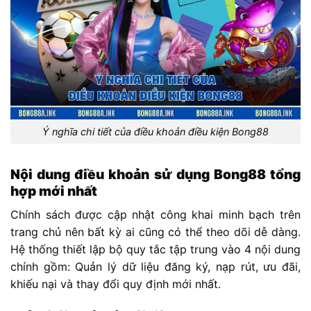
Ý nghĩa chi tiết của điều khoản điều kiện Bong88
Nội dung điều khoản sử dụng Bong88 tổng
hợp mới nhất
Chính sách được cập nhật công khai minh bạch trên
trang chủ nên bất kỳ ai cũng có thể theo dõi dễ dàng.
Hệ thống thiết lập bộ quy tắc tập trung vào 4 nội dung
chính gồm: Quản lý dữ liệu đăng ký, nạp rút, ưu đãi,
khiếu nại và thay đổi quy định mới nhất.