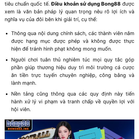
tiêu chuẩn quốc tế.
Điều khoản sử dụng Bong88
được
xem là văn bản pháp lý quan trọng nêu rõ lợi ích và
nghĩa vụ của đôi bên khi giải trí, cụ thể:
Thông qua nội dung chính sách, các thành viên nắm
được hạng mục được phép và không được thực
hiện để tránh hình phạt không mong muốn.
Người chơi tuân thủ nghiêm túc mọi quy tắc góp
phần giúp thương hiệu duy trì môi trường cá cược
ăn tiền trực tuyến chuyên nghiệp, công bằng và
lành mạnh.
Nền tảng cũng thông qua các quy định này tiến
hành xử lý vi phạm và tranh chấp về quyền lợi với
hội viên.