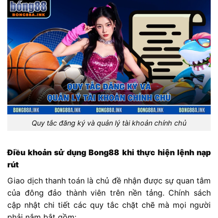
Quy tắc đăng ký và quản lý tài khoản chính chủ
Điều khoản sử dụng Bong88 khi thực hiện lệnh nạp
rút
Giao dịch thanh toán là chủ đề nhận được sự quan tâm
của đông đảo thành viên trên nền tảng. Chính sách
cập nhật chi tiết các quy tắc chặt chẽ mà mọi người
phải nắm bắt gồm: