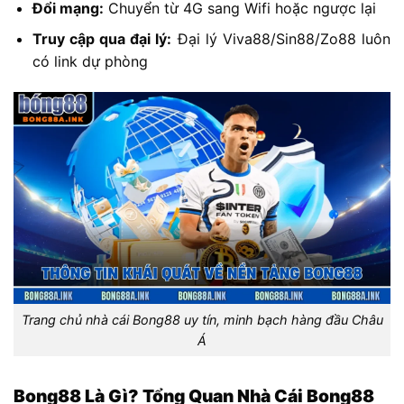
Đổi mạng:
Chuyển từ 4G sang Wifi hoặc ngược lại
Truy cập qua đại lý:
Đại lý Viva88/Sin88/Zo88 luôn
có link dự phòng
Trang chủ nhà cái Bong88 uy tín, minh bạch hàng đầu Châu
Á
Bong88 Là Gì? Tổng Quan Nhà Cái Bong88