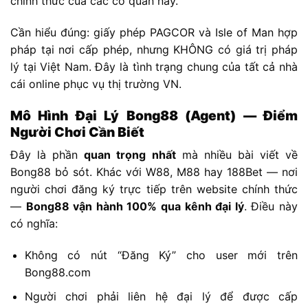
chính thức của các cơ quan này.
Cần hiểu đúng: giấy phép PAGCOR và Isle of Man hợp
pháp tại nơi cấp phép, nhưng KHÔNG có giá trị pháp
lý tại Việt Nam. Đây là tình trạng chung của tất cả nhà
cái online phục vụ thị trường VN.
Mô Hình Đại Lý Bong88 (Agent) — Điểm
Người Chơi Cần Biết
Đây là phần
quan trọng nhất
mà nhiều bài viết về
Bong88 bỏ sót. Khác với W88, M88 hay 188Bet — nơi
người chơi đăng ký trực tiếp trên website chính thức
—
Bong88 vận hành 100% qua kênh đại lý
. Điều này
có nghĩa:
Không có nút “Đăng Ký” cho user mới trên
Bong88.com
Người chơi phải liên hệ đại lý để được cấp