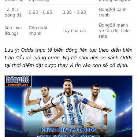
Tài Xỉu
Bong88 cạnh
0.90 – 0.95
0.85 – 0.93
bóng đá
tranh
Bong88 mạnh
Kèo Live
Cập nhật
Tùy nhà cái
về tốc độ Tick-
(Rung)
nhanh
rate
Lưu ý: Odds thực tế biến động liên tục theo diễn biến
trận đấu và luồng cược. Người chơi nên so sánh Odds
tại thời điểm đặt cược thay vì tin vào con số cố định.