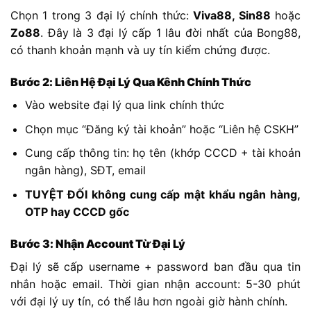
Chọn 1 trong 3 đại lý chính thức:
Viva88, Sin88
hoặc
Zo88
. Đây là 3 đại lý cấp 1 lâu đời nhất của Bong88,
có thanh khoản mạnh và uy tín kiểm chứng được.
Bước 2: Liên Hệ Đại Lý Qua Kênh Chính Thức
Vào website đại lý qua link chính thức
Chọn mục “Đăng ký tài khoản” hoặc “Liên hệ CSKH”
Cung cấp thông tin: họ tên (khớp CCCD + tài khoản
ngân hàng), SĐT, email
TUYỆT ĐỐI không cung cấp mật khẩu ngân hàng,
OTP hay CCCD gốc
Bước 3: Nhận Account Từ Đại Lý
Đại lý sẽ cấp username + password ban đầu qua tin
nhắn hoặc email. Thời gian nhận account: 5-30 phút
với đại lý uy tín, có thể lâu hơn ngoài giờ hành chính.