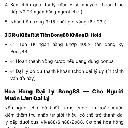
Xác nhận qua đại lý (đại lý sẽ chuyển khoản trực
tiếp về TK ngân hàng người chơi)
Nhận tiền trong 3-15 phút giờ vàng (8h-22h)
3 Điều Kiện Rút Tiền Bong88 Không Bị Hold
✅ Tên TK ngân hàng khớp 100% tên đăng ký
Bong88
✅ Hoàn thành vòng cược nếu đang dùng bonus
✅ Đại lý có đủ thanh khoản (chọn đại lý uy tín tránh
vấn đề này)
Hoa Hồng Đại Lý Bong88 — Cho Người
Muốn Làm Đại Lý
Nếu người chơi có khối lượng cược lớn hoặc muốn
kiếm thêm thu nhập từ giới thiệu, có thể trở thành đại
lý cấp dưới của Viva88/Sin88/Zo88. Cơ chế hoa hồng