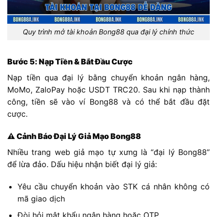
Quy trình mở tài khoản Bong88 qua đại lý chính thức
Bước 5: Nạp Tiền & Bắt Đầu Cược
Nạp tiền qua đại lý bằng chuyển khoản ngân hàng,
MoMo, ZaloPay hoặc USDT TRC20. Sau khi nạp thành
công, tiền sẽ vào ví Bong88 và có thể bắt đầu đặt
cược.
⚠️ Cảnh Báo Đại Lý Giả Mạo Bong88
Nhiều trang web giả mạo tự xưng là “đại lý Bong88”
để lừa đảo. Dấu hiệu nhận biết đại lý giả:
Yêu cầu chuyển khoản vào STK cá nhân không có
mã giao dịch
Đòi hỏi mật khẩu ngân hàng hoặc OTP