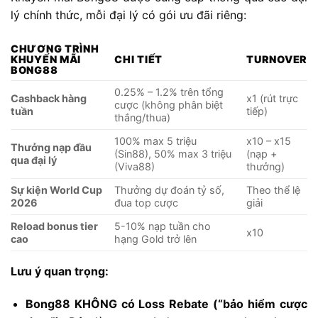
lý chính thức, mỗi đại lý có gói ưu đãi riêng:
CHƯƠNG TRÌNH
KHUYẾN MÃI
CHI TIẾT
TURNOVER
BONG88
0.25% – 1.2% trên tổng
Cashback hàng
x1 (rút trực
cược (không phân biệt
tuần
tiếp)
thắng/thua)
100% max 5 triệu
x10 – x15
Thưởng nạp đầu
(Sin88), 50% max 3 triệu
(nạp +
qua đại lý
(Viva88)
thưởng)
Sự kiện World Cup
Thưởng dự đoán tỷ số,
Theo thể lệ
2026
đua top cược
giải
Reload bonus tier
5-10% nạp tuần cho
x10
cao
hạng Gold trở lên
Lưu ý quan trọng:
Bong88 KHÔNG có Loss Rebate (“bảo hiểm cược