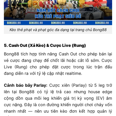
Kèo thẻ phạt và phạt góc đa dạng tại trang chủ Bong88
5. Cash Out (Xả Kèo) & Cược Live (Rung)
Bong88 tích hợp tính năng Cash Out cho phép bán lại
vé cược đang chạy để chốt lãi hoặc cắt lỗ sớm. Cược
Live (Rung) cho phép đặt cược trong lúc trận đấu
đang diễn ra với tỷ lệ cập nhật realtime.
Cảnh báo bẫy Parlay:
Cược xiên (Parlay) từ 5 leg trở
lên tại Bong88 có tỷ lệ trả cao nhưng house edge
cộng dồn qua mỗi leg khiến giá trị kỳ vọng (EV) âm
cực nặng. Đây là con đường khiến người chơi cháy vốn
nhanh nhất — nên ưu tiên kèo đơn kết hợp quản lý