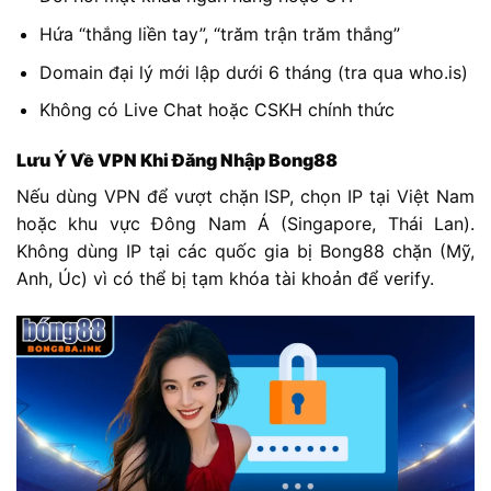
Hứa “thắng liền tay”, “trăm trận trăm thắng”
Domain đại lý mới lập dưới 6 tháng (tra qua who.is)
Không có Live Chat hoặc CSKH chính thức
Lưu Ý Về VPN Khi Đăng Nhập Bong88
Nếu dùng VPN để vượt chặn ISP, chọn IP tại Việt Nam
hoặc khu vực Đông Nam Á (Singapore, Thái Lan).
Không dùng IP tại các quốc gia bị Bong88 chặn (Mỹ,
Anh, Úc) vì có thể bị tạm khóa tài khoản để verify.