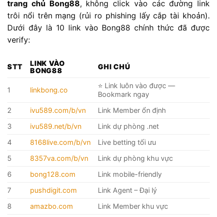
trang chủ Bong88
, không click vào các đường link
trôi nổi trên mạng (rủi ro phishing lấy cắp tài khoản).
Dưới đây là 10 link vào Bong88 chính thức đã được
verify:
LINK VÀO
STT
GHI CHÚ
BONG88
⭐ Link luôn vào được —
1
linkbong.co
Bookmark ngay
2
ivu589.com/b/vn
Link Member ổn định
3
ivu589.net/b/vn
Link dự phòng .net
4
8168live.com/b/vn
Live betting tối ưu
5
8357va.com/b/vn
Link dự phòng khu vực
6
bong128.com
Link mobile-friendly
7
pushdigit.com
Link Agent – Đại lý
8
amazbo.com
Link Member khu vực