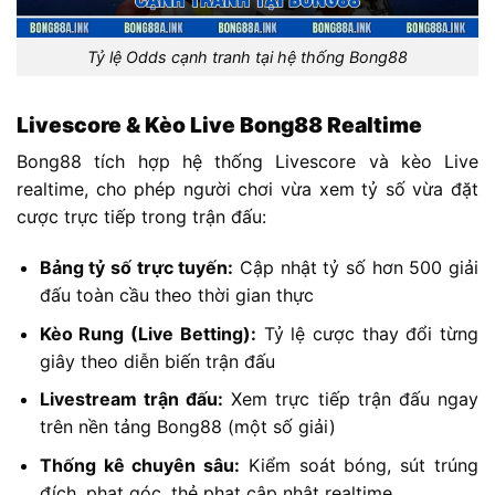
Tỷ lệ Odds cạnh tranh tại hệ thống Bong88
Livescore & Kèo Live Bong88 Realtime
Bong88 tích hợp hệ thống Livescore và kèo Live
realtime, cho phép người chơi vừa xem tỷ số vừa đặt
cược trực tiếp trong trận đấu:
Bảng tỷ số trực tuyến:
Cập nhật tỷ số hơn 500 giải
đấu toàn cầu theo thời gian thực
Kèo Rung (Live Betting):
Tỷ lệ cược thay đổi từng
giây theo diễn biến trận đấu
Livestream trận đấu:
Xem trực tiếp trận đấu ngay
trên nền tảng Bong88 (một số giải)
Thống kê chuyên sâu:
Kiểm soát bóng, sút trúng
đích, phạt góc, thẻ phạt cập nhật realtime