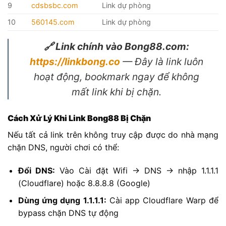
9
cdsbsbc.com
Link dự phòng
10
560145.com
Link dự phòng
🔗 Link chính vào Bong88.com:
https://linkbong.co
— Đây là link luôn
hoạt động, bookmark ngay để không
mất link khi bị chặn.
Cách Xử Lý Khi Link Bong88 Bị Chặn
Nếu tất cả link trên không truy cập được do nhà mạng
chặn DNS, người chơi có thể:
Đổi DNS:
Vào Cài đặt Wifi → DNS → nhập 1.1.1.1
(Cloudflare) hoặc 8.8.8.8 (Google)
Dùng ứng dụng 1.1.1.1:
Cài app Cloudflare Warp để
bypass chặn DNS tự động