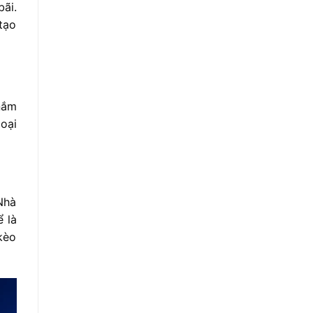
bãi.
 tạo
nắm
oại
Nhà
 là
kèo