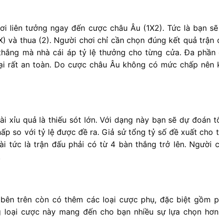
ơi liên tưởng ngay đến cược châu Âu (1X2). Tức là bạn sẽ
X) và thua (2). Người chơi chỉ cần chọn đúng kết quả trận
 thắng mà nhà cái áp tỷ lệ thưởng cho từng cửa. Đa phần 
lại rất an toàn. Do cược châu Âu không có mức chấp nên 
i xỉu quả là thiếu sót lớn. Với dạng này bạn sẽ dự đoán t
ấp so với tỷ lệ được đề ra. Giả sử tổng tỷ số đề xuất cho 
ài tức là trận đấu phải có từ 4 bàn thắng trở lên. Người 
.
bên trên còn có thêm các loại cược phụ, đặc biệt gồm p
g loại cược này mang đến cho bạn nhiều sự lựa chọn hơn