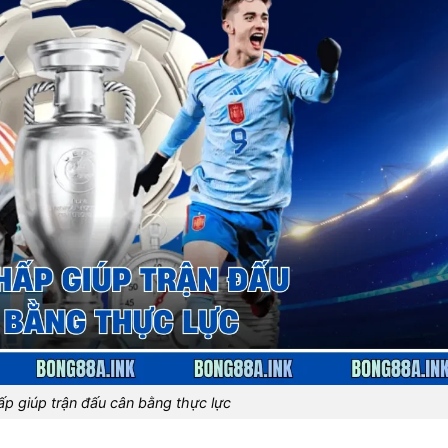
p giúp trận đấu cân bằng thực lực