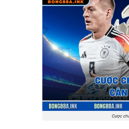
Cược chấ